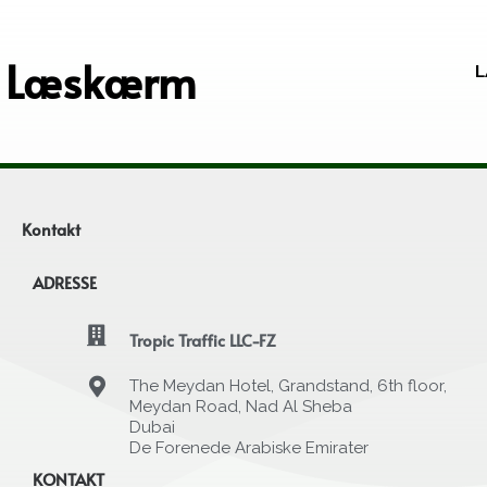
Gå
til
Læskærm
indholdet
L
Kontakt
ADRESSE
Tropic Traffic LLC-FZ
The Meydan Hotel, Grandstand, 6th floor,
Meydan Road, Nad Al Sheba
Dubai
De Forenede Arabiske Emirater
KONTAKT