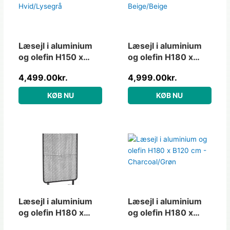
Læsejl i aluminium
Læsejl i aluminium
og olefin H150 x
og olefin H180 x
B120 cm –
B120 cm –
4,499.00
kr.
4,999.00
kr.
Hvid/Lysegrå
Beige/Beige
KØB NU
KØB NU
Læsejl i aluminium
Læsejl i aluminium
og olefin H180 x
og olefin H180 x
B120 cm – Charcoal
B120 cm –