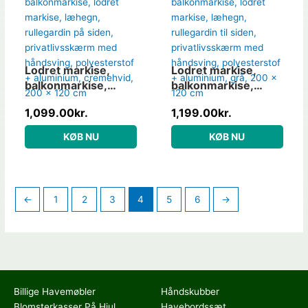
Lodret markise,
Lodret markise,
balkonmarkise,
balkonmarkise,
lodret markise,
lodret markise,
1,099.00
kr.
1,199.00
kr.
læhegn, rullegardin
læhegn, rullegardin
på siden,
til siden,
KØB NU
KØB NU
privatlivsskærm
privatlivsskærm
med håndsving,
med håndsving,
polyesterstof +
polyesterstof +
aluminium,
aluminium, grå, 200
←
1
2
3
4
5
6
→
cremehvid, 200 x
x 120 cm
120 cm
Billige Havemøbler
Håndskubber
Blomsterkasser På Hjul
Havebordssæt