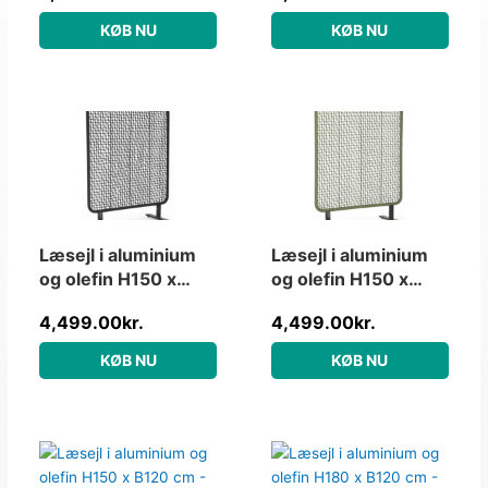
KØB NU
KØB NU
Læsejl i aluminium
Læsejl i aluminium
og olefin H150 x
og olefin H150 x
B120 cm – Charcoal
B120 cm –
4,499.00
kr.
4,499.00
kr.
Charcoal/Grøn
KØB NU
KØB NU