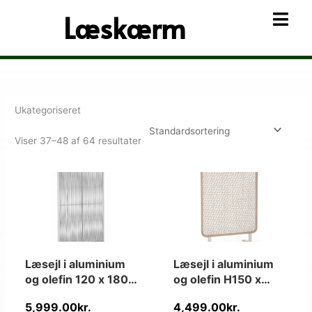
Gå
Læskærm
til
indholdet
Ukategoriseret
Viser 37–48 af 64 resultater
Læsejl i aluminium
Læsejl i aluminium
og olefin 120 x 180
og olefin H150 x
cm – Hvid/Lysegrå
B120 cm –
5,999.00
kr.
4,499.00
kr.
Beige/Beige