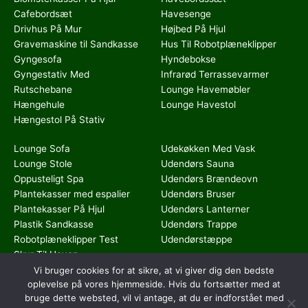
Cafebordsæt
Havesenge
Drivhus På Mur
Højbed På Hjul
Gravemaskine til Sandkasse
Hus Til Robotplæneklipper
Gyngesofa
Hyndebokse
Gyngestativ Med
Infrarød Terrassevarmer
Rutschebane
Lounge Havemøbler
Hængehule
Lounge Havestol
Hængestol På Stativ
Lounge Sofa
Udekøkken Med Vask
Lounge Stole
Udendørs Sauna
Oppusteligt Spa
Udendørs Brændeovn
Plantekasser med espalier
Udendørs Bruser
Plantekasser På Hjul
Udendørs Lanterner
Plastik Sandkasse
Udendørs Trappe
Robotplæneklipper Test
Udendørstæppe
Skur Til Haven
Stativ Til Hængekøje
Vi bruger cookies for at sikre, at vi giver dig den bedste
oplevelse på vores hjemmeside. Hvis du fortsætter med at
bruge dette websted, vil vi antage, at du er indforstået med
Dette medie ejes og drives af Tropic Traffic LLC-FZ | The Meydan