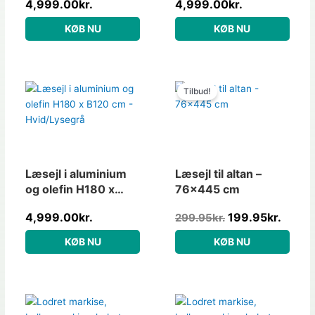
4,999.00
kr.
4,999.00
kr.
Charcoal/Grøn
KØB NU
KØB NU
Den
Den
oprindelige
aktuel
Tilbud!
pris
pris
var:
er:
299.95kr..
199.95
Læsejl i aluminium
Læsejl til altan –
og olefin H180 x
76×445 cm
B120 cm –
4,999.00
kr.
199.95
kr.
299.95
kr.
Hvid/Lysegrå
KØB NU
KØB NU